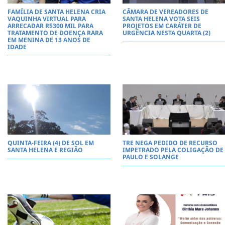
FAMÍLIA DE SANTA HELENA CRIA
CÂMARA DE VEREADORES DE
VAQUINHA VIRTUAL PARA
SANTA HELENA VOTA SEIS
ARRECADAR R$300 MIL PARA
PROJETOS EM CARÁTER DE
TRATAMENTO DE DOENÇA RARA
URGÊNCIA NESTA QUARTA (2)
EM MENINA DE 13 ANOS DE
IDADE
QUINTA-FEIRA (4) DE SOL EM
TRE NEGA PEDIDO DE RECURSO
SANTA HELENA E REGIÃO
IMPETRADO PELA COLIGAÇÃO DE
PAULO E SOLANGE