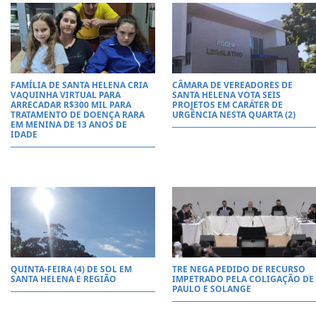
FAMÍLIA DE SANTA HELENA CRIA
CÂMARA DE VEREADORES DE
VAQUINHA VIRTUAL PARA
SANTA HELENA VOTA SEIS
ARRECADAR R$300 MIL PARA
PROJETOS EM CARÁTER DE
TRATAMENTO DE DOENÇA RARA
URGÊNCIA NESTA QUARTA (2)
EM MENINA DE 13 ANOS DE
IDADE
QUINTA-FEIRA (4) DE SOL EM
TRE NEGA PEDIDO DE RECURSO
SANTA HELENA E REGIÃO
IMPETRADO PELA COLIGAÇÃO DE
PAULO E SOLANGE