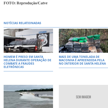
FOTO: Reprodução/Catve
NOTÍCIAS RELATIONADAS
HOMEM É PRESO EM SANTA
MAIS DE UMA TONELADA DE
HELENA DURANTE OPERAÇÃO DE
MACONHA É APREENDIDA PELA
COMBATE A FRAUDES
NO INTERIOR DE SANTA HELENA
ELETRÔNICAS